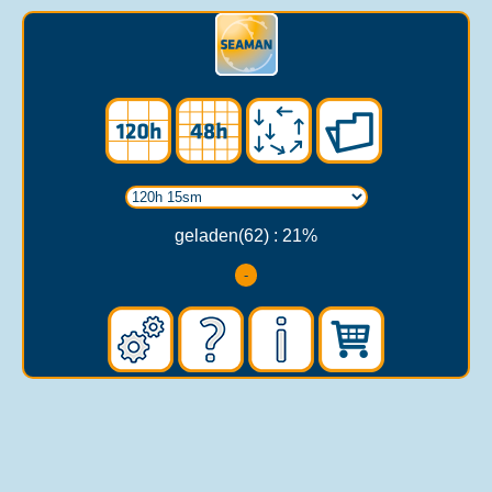
geladen(63) : 22%
-